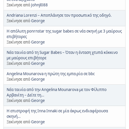
Ξεκίνησε από
Johnjl088
Andriana Lorenzi – Αποπλάνησε τον προσωπικό της οδηγό.
Ξεκίνησε από
George
Η απόλυτη ponrnstar της sugar babes σε νέα σκηνή με 3 μαύρους
επιβήτορες
Ξεκίνησε από
George
Νέα ταινία από τη Sugar Babes – Όταν η ένταση χτυπά κόκκινο
με μαύρους επιβήτορε
Ξεκίνησε από
George
Angelina Mounarova η πρώτη της εμπειρία σε bbc
Ξεκίνησε από
George
Νέα ταινία από την Angelina Mounarova με τον Φίλιππο
Αρβανίτη – Δείτε τη…
Ξεκίνησε από
George
Η επιστροφή της Inna Innaki σε μία άκρως ενδιαφέρουσα
σκηνή…
Ξεκίνησε από
George