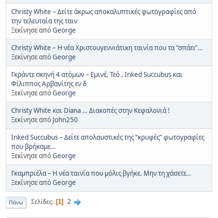
Christy White – Δείτε άκρως αποκαλυπτικές φωτογραφίες από
την τελευταία της ταιν
Ξεκίνησε από
George
Christy White – Η νέα Χριστουγεννιάτικη ταινία που τα “σπάει”…
Ξεκίνησε από
George
Γκράντε σκηνή 4 ατόμων – Εμινέ, Τεό , Inked Succubus και
Φίλιππος Αρβανίτης εν δ
Ξεκίνησε από
George
Christy White και Diana … Διακοπές στην Κεφαλονιά !
Ξεκίνησε από
John250
Inked Succubus – Δείτε απολαυστικές της “κρυφές” φωτογραφίες
που βρήκαμε…
Ξεκίνησε από
George
Γκαμπριέλα – Η νέα ταινία που μόλις βγήκε. Μην τη χάσετε…
Ξεκίνησε από
George
2
Σελίδες
1
Πάνω