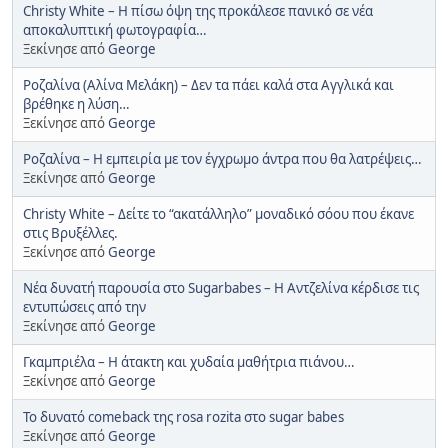
Christy White – Η πίσω όψη της προκάλεσε πανικό σε νέα
αποκαλυπτική φωτογραφία…
Ξεκίνησε από
George
Ροζαλίνα (Αλίνα Μελάκη) – Δεν τα πάει καλά στα Αγγλικά και
βρέθηκε η λύση…
Ξεκίνησε από
George
Ροζαλίνα – Η εμπειρία με τον έγχρωμο άντρα που θα λατρέψεις…
Ξεκίνησε από
George
Christy White – Δείτε το “ακατάλληλο” μοναδικό σόου που έκανε
στις Βρυξέλλες.
Ξεκίνησε από
George
Νέα δυνατή παρουσία στο Sugarbabes – Η Αντζελίνα κέρδισε τις
εντυπώσεις από την
Ξεκίνησε από
George
Γκαμπριέλα – Η άτακτη και χυδαία μαθήτρια πιάνου…
Ξεκίνησε από
George
Το δυνατό comeback της rosa rozita στο sugar babes
Ξεκίνησε από
George