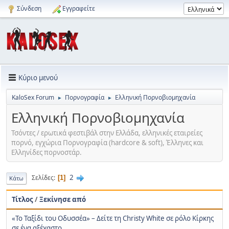
Σύνδεση
Εγγραφείτε
Κύριο μενού
KaloSex Forum
Πορνογραφία
Ελληνική Πορνοβιομηχανία
►
►
Ελληνική Πορνοβιομηχανία
Τσόντες / ερωτικά φεστιβάλ στην Ελλάδα, ελληνικές εταιρείες
πορνό, εγχώρια Πορνογραφία (hardcore & soft), Έλληνες και
Ελληνίδες πορνοστάρ.
2
Σελίδες
1
Κάτω
Τίτλος
/
Ξεκίνησε από
«Το Ταξίδι του Οδυσσέα» – Δείτε τη Christy White σε ρόλο Κίρκης
σε ένα αξέχαστο