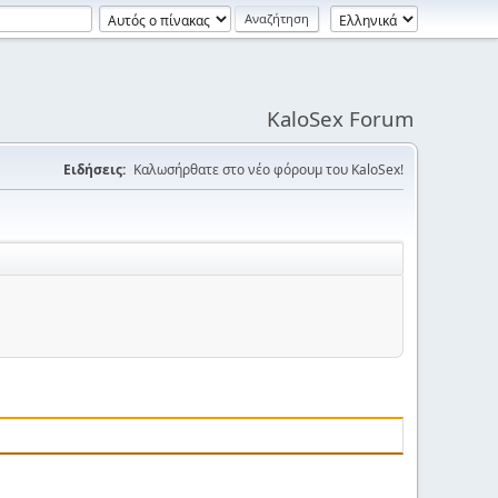
KaloSex Forum
Ειδήσεις:
Καλωσήρθατε στο νέο φόρουμ του KaloSex!