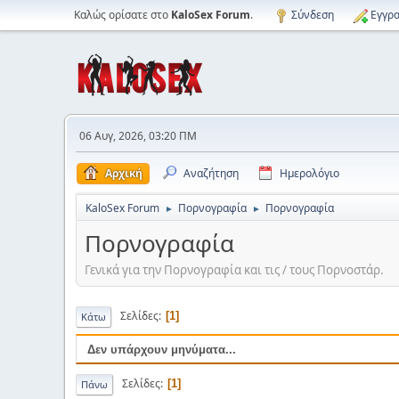
Καλώς ορίσατε στο
KaloSex Forum
.
Σύνδεση
Εγγρα
06 Αυγ, 2026, 03:20 ΠΜ
Αρχική
Αναζήτηση
Ημερολόγιο
KaloSex Forum
Πορνογραφία
Πορνογραφία
►
►
Πορνογραφία
Γενικά για την Πορνογραφία και τις / τους Πορνοστάρ.
Σελίδες
1
Κάτω
Δεν υπάρχουν μηνύματα...
Σελίδες
1
Πάνω