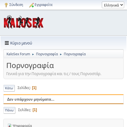
Σύνδεση
Εγγραφείτε
Κύριο μενού
KaloSex Forum
Πορνογραφία
Πορνογραφία
►
►
Πορνογραφία
Γενικά για την Πορνογραφία και τις / τους Πορνοστάρ.
Σελίδες
1
Κάτω
Δεν υπάρχουν μηνύματα...
Σελίδες
1
Πάνω
Ψηφοφορία