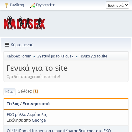
Σύνδεση
Εγγραφείτε
Κύριο μενού
KaloSex Forum
Σχετικά με το KaloSex
Γενικά για το site
►
►
Γενικά για το site
Ο,τιδήποτε σχετικό με το site!
Σελίδες
1
Κάτω
Τίτλος
/
Ξεκίνησε από
EKO ράλλυ Ακρόπολις
Ξεκίνησε από
George
Ο 🇪🇪 Romet Jürgenson τερματίζοντας δεύτερος στο EKO