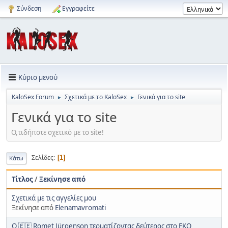
Σύνδεση
Εγγραφείτε
Κύριο μενού
KaloSex Forum
Σχετικά με το KaloSex
Γενικά για το site
►
►
Γενικά για το site
Ο,τιδήποτε σχετικό με το site!
Σελίδες
1
Κάτω
Τίτλος
/
Ξεκίνησε από
Σχετικά με τις αγγελίες μου
Ξεκίνησε από
Elenamavromati
Ο 🇪🇪 Romet Jürgenson τερματίζοντας δεύτερος στο EKO