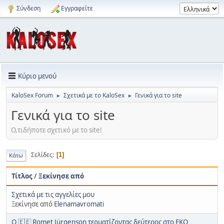
Σύνδεση
Εγγραφείτε
Κύριο μενού
KaloSex Forum
Σχετικά με το KaloSex
Γενικά για το site
►
►
Γενικά για το site
Ο,τιδήποτε σχετικό με το site!
Σελίδες
1
Κάτω
Τίτλος
/
Ξεκίνησε από
Σχετικά με τις αγγελίες μου
Ξεκίνησε από
Elenamavromati
Ο 🇪🇪 Romet Jürgenson τερματίζοντας δεύτερος στο EKO