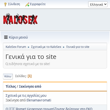
Σύνδεση
Εγγραφείτε
Κύριο μενού
KaloSex Forum
Σχετικά με το KaloSex
Γενικά για το site
►
►
Γενικά για το site
Ο,τιδήποτε σχετικό με το site!
Σελίδες
1
Κάτω
Τίτλος
/
Ξεκίνησε από
Σχετικά με τις αγγελίες μου
Ξεκίνησε από
Elenamavromati
Ο 🇪🇪 Romet Jürgenson τερματίζοντας δεύτερος στο EKO