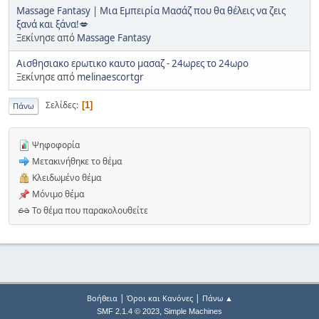
Massage Fantasy | Μια Εμπειρία Μασάζ που θα θέλεις να ζεις
ξανά και ξάνα!💋
Ξεκίνησε από
Massage Fantasy
Αισθησιακο ερωτικο καυτο μασαζ - 24ωρες το 24ωρο
Ξεκίνησε από
melinaescortgr
Σελίδες
1
Πάνω
Ψηφοφορία
Μετακινήθηκε το θέμα
Κλειδωμένο θέμα
Μόνιμο θέμα
Το θέμα που παρακολουθείτε
|
|
Βοήθεια
Όροι και Κανόνες
Πάνω ▲
,
SMF 2.1.4 © 2023
Simple Machines