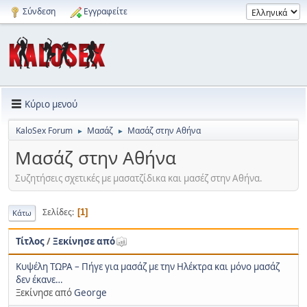
Σύνδεση
Εγγραφείτε
Κύριο μενού
KaloSex Forum
Μασάζ
Μασάζ στην Αθήνα
►
►
Μασάζ στην Αθήνα
Συζητήσεις σχετικές με μασατζίδικα και μασέζ στην Αθήνα.
Σελίδες
1
Κάτω
Τίτλος
/
Ξεκίνησε από
Κυψέλη ΤΩΡΑ – Πήγε για μασάζ με την Ηλέκτρα και μόνο μασάζ
δεν έκανε…
Ξεκίνησε από
George