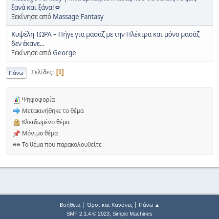
ξανά και ξάνα!💋
Ξεκίνησε από
Massage Fantasy
Κυψέλη ΤΩΡΑ – Πήγε για μασάζ με την Ηλέκτρα και μόνο μασάζ
δεν έκανε…
Ξεκίνησε από
George
Σελίδες
1
Πάνω
Ψηφοφορία
Μετακινήθηκε το θέμα
Κλειδωμένο θέμα
Μόνιμο θέμα
Το θέμα που παρακολουθείτε
|
|
Βοήθεια
Όροι και Κανόνες
Πάνω ▲
,
SMF 2.1.4 © 2023
Simple Machines