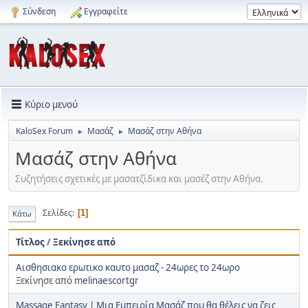
Σύνδεση
Εγγραφείτε
Κύριο μενού
KaloSex Forum
Μασάζ
Μασάζ στην Αθήνα
►
►
Μασάζ στην Αθήνα
Συζητήσεις σχετικές με μασατζίδικα και μασέζ στην Αθήνα.
Σελίδες
1
Κάτω
Τίτλος
/
Ξεκίνησε από
Αισθησιακο ερωτικο καυτο μασαζ - 24ωρες το 24ωρο
Ξεκίνησε από
melinaescortgr
Massage Fantasy | Μια Εμπειρία Μασάζ που θα θέλεις να ζεις