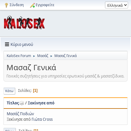
Σύνδεση
Εγγραφείτε
Κύριο μενού
KaloSex Forum
Μασάζ
Μασαζ Γενικά
►
►
Μασαζ Γενικά
Γενικές συζητήσεις για υπηρεσίες ερωτικού μασάζ & μασατζίδικα.
Σελίδες
1
Κάτω
Τίτλος
/
Ξεκίνησε από
Μασάζ Ποδιών
Ξεκίνησε από
Γιώτα Cross
Σελίδες
1