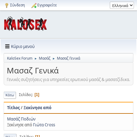
Σύνδεση
Εγγραφείτε
Κύριο μενού
KaloSex Forum
Μασάζ
Μασαζ Γενικά
►
►
Μασαζ Γενικά
Γενικές συζητήσεις για υπηρεσίες ερωτικού μασάζ & μασατζίδικα.
Σελίδες
1
Κάτω
Τίτλος
/
Ξεκίνησε από
Μασάζ Ποδιών
Ξεκίνησε από
Γιώτα Cross
Σελίδες
1