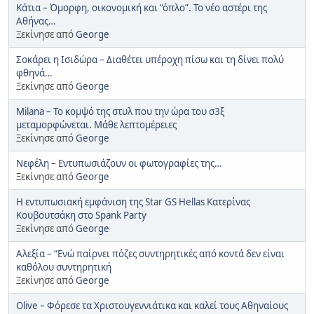
Κάτια – Όμορφη, οικονομική και “όπλο”. Το νέο αστέρι της
Αθήνας…
Ξεκίνησε από
George
Σοκάρει η Ισιδώρα – Διαθέτει υπέροχη πίσω και τη δίνει πολύ
φθηνά…
Ξεκίνησε από
George
Milana – Το κομψό της στυλ που την ώρα του σ3ξ
μεταμορφώνεται. Μάθε λεπτομέρειες
Ξεκίνησε από
George
Νεφέλη – Εντυπωσιάζουν οι φωτογραφίες της…
Ξεκίνησε από
George
Η εντυπωσιακή εμφάνιση της Star GS Hellas Κατερίνας
Κουβουτσάκη στο Spank Party
Ξεκίνησε από
George
Αλεξία – “Ενώ παίρνει πόζες συντηρητικές από κοντά δεν είναι
καθόλου συντηρητική
Ξεκίνησε από
George
Olive – Φόρεσε τα Χριστουγεννιάτικα και καλεί τους Αθηναίους