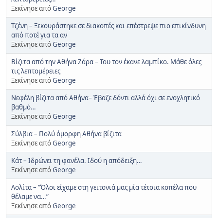
Ξεκίνησε από
George
Τζένη – Ξεκουράστηκε σε διακοπές και επέστρεψε πιο επικίνδυνη
από ποτέ για τα αν
Ξεκίνησε από
George
Βίζιτα από την Αθήνα Ζάρα – Του τον έκανε λαμπίκο. Μάθε όλες
τις λεπτομέρειες
Ξεκίνησε από
George
Νεφέλη βίζιτα από Αθήνα– Έβαζε δόντι αλλά όχι σε ενοχλητικό
βαθμό…
Ξεκίνησε από
George
Σύλβια – Πολύ όμορφη Αθήνα βίζιτα
Ξεκίνησε από
George
Κάτ – Ιδρώνει τη φανέλα. Ιδού η απόδειξη…
Ξεκίνησε από
George
Λολίτα – “Όλοι είχαμε στη γειτονιά μας μία τέτοια κοπέλα που
θέλαμε να…”
Ξεκίνησε από
George