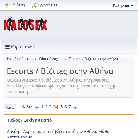
Σύνδεση
Εγγραφείτε
Κύριο μενού
KaloSex Forum
Οίκοι Ανοχής
Escorts / Βίζιτες στην Αθήνα
►
►
Escorts / Βίζιτες στην Αθήνα
Θέματα για Εscort & βίζιτες στην Αθήνα, πληροφορίες,
ανταλλαγές απόψεων, φωτογραφίες, girls videos, συνεχής
ενημέρωση.
1
2
3
5
6
7
Σελίδες
4
Κάτω
Τίτλος
/
Ξεκίνησε από
Δανάη – Άκρως ορμητική βίζιτα από την Αθήνα. Μάθε
λεπτομέρειες…