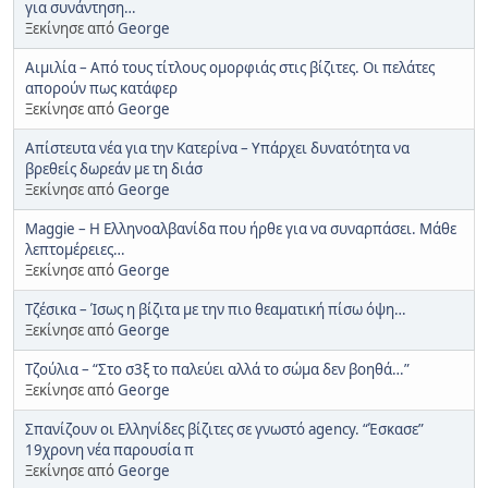
για συνάντηση…
Ξεκίνησε από
George
Αιμιλία – Από τους τίτλους ομορφιάς στις βίζιτες. Οι πελάτες
απορούν πως κατάφερ
Ξεκίνησε από
George
Απίστευτα νέα για την Κατερίνα – Υπάρχει δυνατότητα να
βρεθείς δωρεάν με τη διάσ
Ξεκίνησε από
George
Maggie – Η Ελληνοαλβανίδα που ήρθε για να συναρπάσει. Μάθε
λεπτομέρειες…
Ξεκίνησε από
George
Τζέσικα – Ίσως η βίζιτα με την πιο θεαματική πίσω όψη…
Ξεκίνησε από
George
Τζούλια – “Στο σ3ξ το παλεύει αλλά το σώμα δεν βοηθά…”
Ξεκίνησε από
George
Σπανίζουν οι Ελληνίδες βίζιτες σε γνωστό agency. “Έσκασε”
19χρονη νέα παρουσία π
Ξεκίνησε από
George