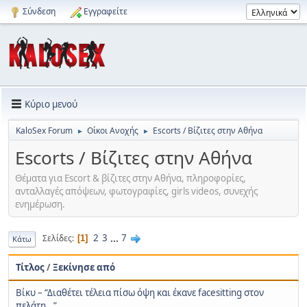
Σύνδεση
Εγγραφείτε
Κύριο μενού
KaloSex Forum
Οίκοι Ανοχής
Escorts / Βίζιτες στην Αθήνα
►
►
Escorts / Βίζιτες στην Αθήνα
Θέματα για Εscort & βίζιτες στην Αθήνα, πληροφορίες,
ανταλλαγές απόψεων, φωτογραφίες, girls videos, συνεχής
ενημέρωση.
2
3
...
7
Σελίδες
1
Κάτω
Τίτλος
/
Ξεκίνησε από
Βίκυ – “Διαθέτει τέλεια πίσω όψη και έκανε facesitting στον
πελάτη…”