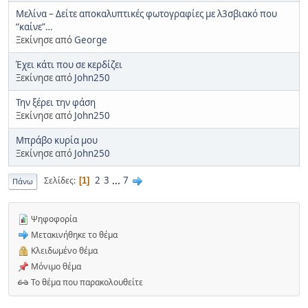
Μελίνα – Δείτε αποκαλυπτικές φωτογραφίες με λ3σβιακό που
“καίνε”…
Ξεκίνησε από
George
Έχει κάτι που σε κερδίζει
Ξεκίνησε από
John250
Την ξέρει την φάση
Ξεκίνησε από
John250
Μπράβο κυρία μου
Ξεκίνησε από
John250
2
3
...
7
Σελίδες
1
Πάνω
Ψηφοφορία
Μετακινήθηκε το θέμα
Κλειδωμένο θέμα
Μόνιμο θέμα
Το θέμα που παρακολουθείτε