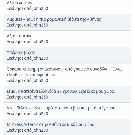
Αλίσα λοιπόν
Ξεκίνησε από
John250
Augusta – Ίσως η πιο ρομαντική βίζιτα της Αθήνας
Ξεκίνησε από
John250
Αξία πουτανα
Ξεκίνησε από
John250
Υπέροχη βίζιτα
Ξεκίνησε από
John250
Έσκασε” επίσημη ανακοίνωση” από γραφείο συνοδών – “Είναι
ελεύθερες να αποφασίζου
Ξεκίνησε από
John250
Είμαι η Κατερίνα Ελληνίδα 37 χρονων, Εχω δικο μου χωρο.
Ξεκίνησε από
John250
Vivi – Τελείωσε δύο φορές στο ραντεβού και μετά στέγνωσε…
Ξεκίνησε από
John250
Mistress Artemis στην Αθήνα σε δικό μου χώρο
Ξεκίνησε από
John250