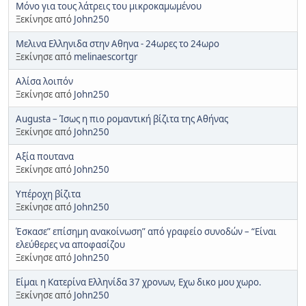
Μόνο για τους λάτρεις του μικροκαμωμένου
Ξεκίνησε από
John250
Μελινα Ελληνιδα στην Αθηνα - 24ωρες το 24ωρο
Ξεκίνησε από
melinaescortgr
Αλίσα λοιπόν
Ξεκίνησε από
John250
Augusta – Ίσως η πιο ρομαντική βίζιτα της Αθήνας
Ξεκίνησε από
John250
Αξία πουτανα
Ξεκίνησε από
John250
Υπέροχη βίζιτα
Ξεκίνησε από
John250
Έσκασε” επίσημη ανακοίνωση” από γραφείο συνοδών – “Είναι
ελεύθερες να αποφασίζου
Ξεκίνησε από
John250
Είμαι η Κατερίνα Ελληνίδα 37 χρονων, Εχω δικο μου χωρο.
Ξεκίνησε από
John250