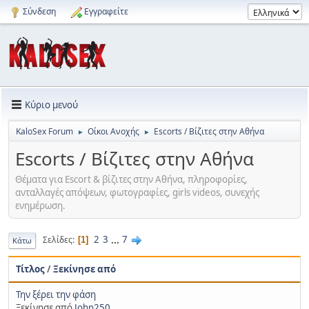
Σύνδεση
Εγγραφείτε
Κύριο μενού
KaloSex Forum
Οίκοι Ανοχής
Escorts / Βίζιτες στην Αθήνα
►
►
Escorts / Βίζιτες στην Αθήνα
Θέματα για Εscort & βίζιτες στην Αθήνα, πληροφορίες,
ανταλλαγές απόψεων, φωτογραφίες, girls videos, συνεχής
ενημέρωση.
2
3
...
7
Σελίδες
1
Κάτω
Τίτλος
/
Ξεκίνησε από
Την ξέρει την φάση
Ξεκίνησε από
John250