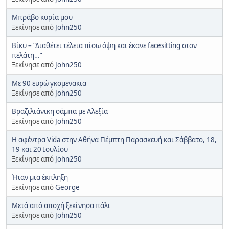
Μπράβο κυρία μου
Ξεκίνησε από
John250
Βίκυ – “Διαθέτει τέλεια πίσω όψη και έκανε facesitting στον
πελάτη…”
Ξεκίνησε από
John250
Με 90 ευρώ γκομενακια
Ξεκίνησε από
John250
Βραζιλιάνικη σάμπα με Αλεξία
Ξεκίνησε από
John250
Η αφέντρα Vida στην Αθήνα Πέμπτη Παρασκευή και Σάββατο, 18,
19 και 20 Ιουλίου
Ξεκίνησε από
John250
Ήταν μια έκπληξη
Ξεκίνησε από
George
Μετά από αποχή ξεκίνησα πάλι
Ξεκίνησε από
John250