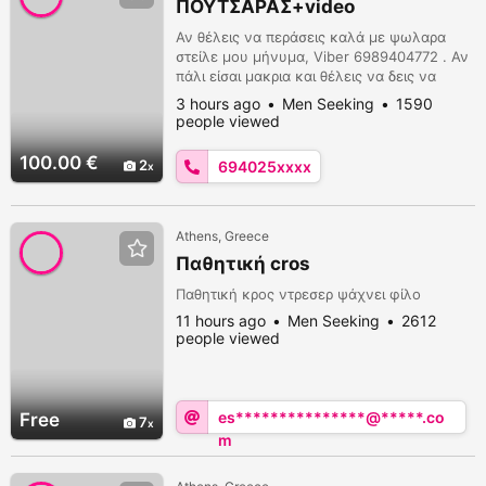
ΠΟΥΤΣΑΡΑΣ+video
Αν θέλεις να περάσεις καλά με ψωλαρα
στείλε μου μήνυμα, Viber 6989404772 . Αν
πάλι είσαι μακρια και θέλεις να δεις να
γαμαω πουστρακια και να ξεφτιλιζω. Και να
3 hours ago
Men Seeking
1590
τον παίζω και να χύνω με μπινελικια σου
people viewed
στείλω 20 βίντεο με 30€ η επιλογή είναι
δική σου.
100.00 €
2
694025xxxx
Athens, Greece
Παθητική cros
Παθητική κρος ντρεσερ ψάχνει φίλο
11 hours ago
Men Seeking
2612
people viewed
es***************@*****.co
Free
7
m