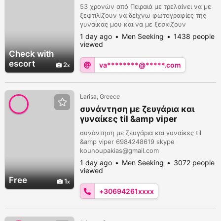
53 χρονών από Πειραιά με τρελαίνει να με
ξεφτιλίζουν να δείχνω φωτογραφίες της
γυναίκας μου και να με ξεσκίζουν
1 day ago
Men Seeking
1438 people
viewed
Check with
escort
2
va********@*****.com
Larisa, Greece
συνάντηση με ζευγάρια και
γυναίκες til &amp viper
6984248619 skype
συνάντηση με ζευγάρια και γυναίκες til
kounoupakias@gmail.com
&amp viper 6984248619 skype
kounoupakias@gmail.com
1 day ago
Men Seeking
3072 people
viewed
Free
1
+30694261xxxx