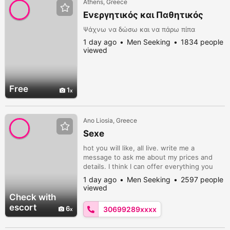
Athens, Greece
Ενεργητικός και Παθητικός
Ψάχνω να δώσω και να πάρω πίπα
1 day ago
Men Seeking
1834 people
viewed
Free
1
Ano Liosia, Greece
Sexe
hot you will like, all live. write me a
message to ask me about my prices and
details. I think I can offer everything you
need. - hot live phone chats with
1 day ago
Men Seeking
2597 people
everything (photos, videos, memos) role
viewed
play chats dominant chats - photos (nude,
Check with
hot lingerie, close-ups, boobs, pussy) -
escort
6
30699289xxxx
videos (sb with dildo, orgasm, fingering,
etc.) - online girlfriend By phone poss...