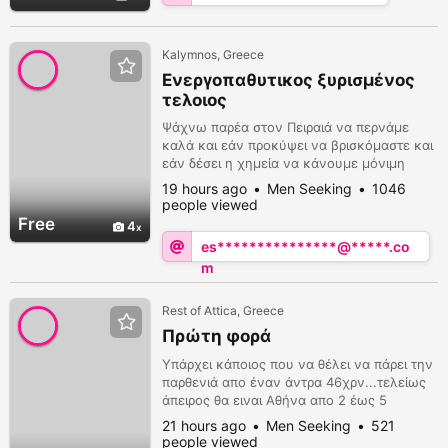
Kalymnos, Greece
Ενεργοπαθυτικος ξυρισμένος
τελοιος
Ψάχνω παρέα στον Πειραιά να περνάμε
καλά και εάν προκύψει να βρισκόμαστε και
εάν δέσει η χημεία να κάνουμε μόνιμη
σχέση και όσο αντέει τονίζω να περνάμε
19 hours ago
Men Seeking
1046
καλα
people viewed
Free
4
es***************@*****.co
m
Rest of Attica, Greece
Πρώτη φορά
Υπάρχει κάποιος που να θέλει να πάρει την
παρθενιά απο έναν άντρα 46χρν...τελείως
άπειρος θα ειναι Αθήνα απο 2 έως 5
Μαρτίου...οποίος ενδιαφέρεται ας μου
21 hours ago
Men Seeking
521
στείλει...περιμένω μήνυμα σας...
people viewed