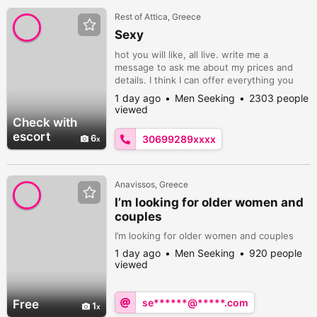
Rest of Attica, Greece
Sexy
hot you will like, all live. write me a
message to ask me about my prices and
details. I think I can offer everything you
need. - hot live phone chats with
1 day ago
Men Seeking
2303 people
everything (photos, videos, memos) role
viewed
play chats dominant chats - photos (nude,
Check with
hot lingerie, close-ups, boobs, pussy) -
escort
6
30699289xxxx
videos (sb with dildo, orgasm, fingering,
etc.) - online girlfriend By phone poss...
Anavissos, Greece
I’m looking for older women and
couples
I’m looking for older women and couples
1 day ago
Men Seeking
920 people
viewed
se******@*****.com
Free
1