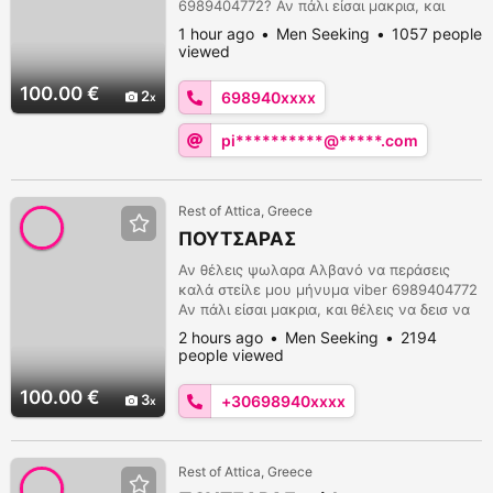
6989404772? Αν πάλι είσαι μακρια, και
θέλεις να δεισ να γαμαω πουστρακια και να
1 hour ago
Men Seeking
1057 people
ξεφτιλιζω, και να τον παίζω και να χινω, με
viewed
μπινελικια μ σου στέλνω 20 βίντεο με 30€.
Η επιλογή είναι δικιά σου.
100.00 €
2
698940xxxx
pi**********@*****.com
Rest of Attica, Greece
ΠΟΥΤΣΑΡΑΣ
Αν θέλεις ψωλαρα Αλβανό να περάσεις
καλά στείλε μου μήνυμα viber 6989404772
Αν πάλι είσαι μακρια, και θέλεις να δεισ να
γαμαω πουστρακια και να ξεφτιλιζω, και να
2 hours ago
Men Seeking
2194
τον παίζω και να χινω, με μπινελικια μ σου
people viewed
στέλνω 20 βίντεο με 30€. Η επιλογή είναι
δική σου.
100.00 €
3
+30698940xxxx
Rest of Attica, Greece