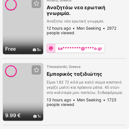
Athens, Greece
Αναζητάω νεα ερωτική
γνωριμία.
Αναζητώ νέα ερωτική γνωριμία.
12 hours ago
Men Seeking
2972
people viewed
sa********@****o.gr
Free
5
Thessaloniki, Greece
Εμπορικός ταξιδιώτης
Είμαι 1.82 72 κιλά με καλό σώμα καστανό
γκρίζο μαλλί και πράσινα μάτια. 45 ετών
στα καλύτερα μου πιστεύω. Ενδιαφέρομαι
για γνωριμία με ζευγάρια κυρίως που
13 hours ago
Men Seeking
1723
θέλουν είτε να πειραματιστούν είτε να
people viewed
βάλουν έναν τρίτο στην παρέα τους. Είμαι
ανοιχτος σε προτάσεις και πειραματισμούς.
9.99 €
1
Συνενόηση και χημεία να υπάρχει και
πιστεύω όλα γίνονται. Τα υπόλοιπα στο
Viber....