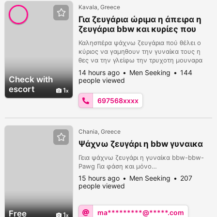
Kavala, Greece
Για ζευγάρια ώριμα η άπειρα η
ζευγάρια bbw και κυρίες που
δεν τους εικανοπη ο άντρα
Καλησπέρα ψάχνω ζευγάρια πού θέλει ο
τους
κύριος να γαμηθουν την γυναίκα τους η
θες να την γλείφω την τρυχοτη μουναρα
της και να τρελενετε από καύλα αν σε
14 hours ago
Men Seeking
144
αρέσει κάτι τέτοιο τοτες επικοινώνησε στο
Check with
people viewed
6975680128 η στο γουατσαπ και στο teams
escort
1
Antonis tonis Tonis tonis έχω μια φωτό με
697568xxxx
κοκκινα χυλη η στο Viber από καβαλα
δράμα και γύρω χωριά μόνο σοβαρές
προτάσεις όχι ασ...
Chania, Greece
Ψάχνω ζευγάρι η bbw γυναικα
Γεια ψάχνω ζευγάρι η γυναίκα bbw-bbw-
Pawg Για φάση και μόνο…
15 hours ago
Men Seeking
207
people viewed
ma*********@*****.com
Free
1