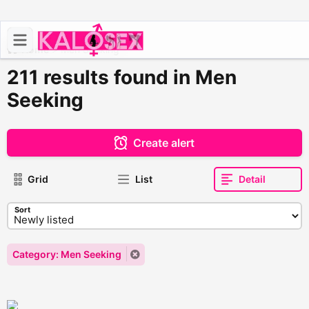
Home
>
Men Seeking
211 results found in Men
Seeking
Create alert
Grid
List
Detail
Sort
Category: Men Seeking