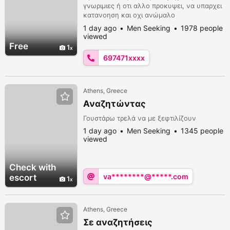
γνωριμιες ή οτι αλλο προκυψει, να υπαρχει
κατανοηση και οχι ανώμαλο
τηλεφωνηματα, ειμαι κυριος οποτε θελω να
1 day ago
Men Seeking
1978 people
ειστε και εσεις κυριος επισης προσφερω και
viewed
μασαζ δειτε το προφιλ μου
Free
1
697471xxxx
Athens, Greece
Αναζητώντας
Γουστάρω τρελά να με ξεφτιλίζουν
1 day ago
Men Seeking
1345 people
viewed
Check with
va********@*****.com
escort
1
Athens, Greece
Σε αναζητήσεις