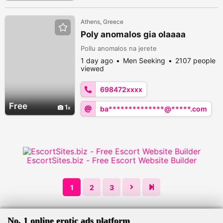
Athens, Greece
Poly anomalos gia olaaaa
Pollu anomalos na jerete
1 day ago
Men Seeking
2107 people
viewed
698472xxxx
Free
1
ba**************@*****.com
EscortSites.biz - Free Escort Website Builder
1
2
3
No. 1 online erotic ads platform