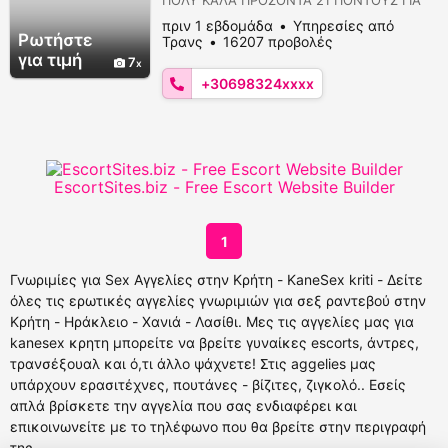
ΣΕΝΑ ΠΟΥ ΞΕΡΕΙΣ ΝΑ ΠΕΡΝΑΣ ΚΑΛΑ κανω
πριν 1 εβδομάδα
Υπηρεσίες από
τα παντα στο σεχ 6983249588 σε δικο μου
Ρωτήστε
Τρανς
16207 προβολές
χωρο ΦΙΛΑΚΙΑ ΠΟΛΛΑ για πιο πολλες φωτ
για τιμή
7
στο site μου https://vana-
+30698324xxxx
trans.blogspot.com
EscortSites.biz - Free Escort Website Builder
1
Γνωριμίες για Sex Αγγελίες στην Κρήτη - KaneSex kriti - Δείτε
όλες τις ερωτικές αγγελίες γνωριμιών για σεξ ραντεβού στην
Κρήτη - Ηράκλειο - Χανιά - Λασίθι. Μες τις αγγελίες μας για
kanesex κρητη μπορείτε να βρείτε γυναίκες escorts, άντρες,
τρανσέξουαλ και ό,τι άλλο ψάχνετε! Στις aggelies μας
υπάρχουν ερασιτέχνες, πουτάνες - βίζιτες, ζιγκολό.. Εσείς
απλά βρίσκετε την αγγελία που σας ενδιαφέρει και
επικοινωνείτε με το τηλέφωνο που θα βρείτε στην περιγραφή
της.