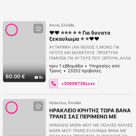
Χανιά, Ελλάδα
❤️❤️ ⭐⭐⭐ ⭐ ⭐ Για δυνατο
ξεκαυλωμα ⭐ ⭐❤️❤️
ΑΥΤΑΡΧΙΚΗ (ΑΝ ΘΕΛΕΙΣ !).ΜΟΝΟ ΓΙΑ
ΛΙΓΟΥΣ ΚΑΙ ΕΚΛΕΚΤΟΥΣ .ΠΡΟΣΤΥΧΑ
ΓΑΜΗΣΙΑ ΓΙΑ ΑΥΤΟΥΣ ΠΟΥ ΞΕΡΟΥΝ.,ΑΛΛΑ
ΚΑΙ ΓΙΑ ΤΟΥΣ ΠΡΩΤΑΡΗΔΕΣ ΠΟΥ ΘΕΛΟΥΝ
πριν 1 εβδομάδα
Υπηρεσίες από
ΝΑ ΜΑΘΟΥΝ .ΕΦΤΑΣΕ Η ΩΡΑ ΝΑ
Τρανς
23252 προβολές
ΠΡΑΓΜΑΤΟΠΟΙΗΣΕΙΣ ΑΥΤΑ ΠΟΥ
60.00 €
9
ΦΑΝΤΑΣΙΩΝΩΣΟΥΝ Η ΕΒΛΕΠΕΣ ΣΤΙΣ
+30698738xxxx
ΤΣΟΝΤΕΣ ΚΑΙ ΤΡΑΒΟΥΣΕΣ ΜΑΛΑΚΙΑ.ΣΕ
ΔΙΚΟ ΜΟΥ ΔΙΑΚΡΙΤΙΚΟ ΧΩΡΟΣΤΟ ΚΕΝΤΡΟ
ΤΗΣ ΠΟΛΗΣ.ΤΛΦ.6987383111 ΜΙΣΗ ΩΡΑ ΠΙΟ
ΜΠΡΟΣΤΑ????
Ηράκλειο, Ελλάδα
ΗΡΑΚΛΕΙΟ ΚΡΗΤΗΣ ΤΩΡΑ ΒΑΝΑ
ΤΡΑΝΣ ΣΑΣ ΠΕΡΙΜΕΝΩ ΜΕ
ΚΑΥΛΕΣ ΠΟΛΛΕΣ ΒΑΝΑ ΤΡΑΝΣ
ΗΡΑΚΛΕΙΟ ΜΩΡΑ ΜΟΥ ΜΕ ΠΟΛΛΕΣ ΚΑΥΛΕΣ
ΜΩΡΑ ΜΟΥ ΤΡΑΝΣ ΕΛΛΗΝΙΔΑ ΒΑΝΑ ΜΕ
ΠΟΛΥ ΚΑΛΑ ΠΡΟΣΟΝΤΑ 21 ΠΟΝΤΟΥΣ ΓΙΑ