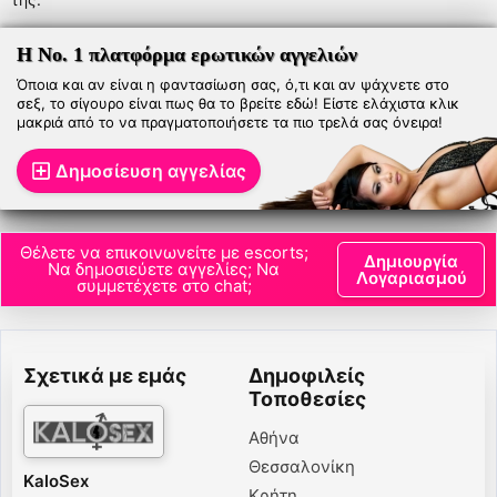
Η Νο. 1 πλατφόρμα ερωτικών αγγελιών
Όποια και αν είναι η φαντασίωση σας, ό,τι και αν ψάχνετε στο
σεξ, το σίγουρο είναι πως θα το βρείτε εδώ! Είστε ελάχιστα κλικ
μακριά από το να πραγματοποιήσετε τα πιο τρελά σας όνειρα!
Δημοσίευση αγγελίας
Θέλετε να επικοινωνείτε με escorts;
Δημιουργία
Να δημοσιεύετε αγγελίες; Να
Λογαριασμού
συμμετέχετε στο chat;
Σχετικά με εμάς
Δημοφιλείς
Τοποθεσίες
Αθήνα
Θεσσαλονίκη
KaloSex
Κρήτη